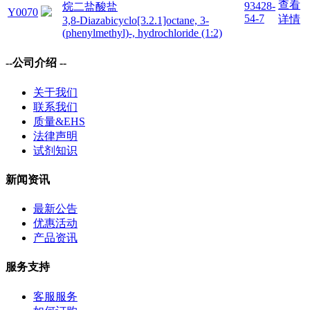
查看
93428-
烷二盐酸盐
Y0070
54-7
详情
3,​8-​Diazabicyclo[3.2.1]​octane, 3-​
(phenylmethyl)​-​, hydrochloride (1:2)
--公司介绍 --
关于我们
联系我们
质量&EHS
法律声明
试剂知识
新闻资讯
最新公告
优惠活动
产品资讯
服务支持
客服服务