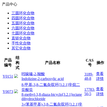
产品中心
三圆环化合物
四圆环化合物
五圆环化合物
六圆环化合物
七圆环化合物
直链化合物
手性化合物
其它化合物
结
产品
CAS
构
产品名称
操作
号
编号
式
查看
吲哚嗪-2-羧酸
3189-
Y0151
48-8
Indolizine-2-carboxylic acid
详情
8-甲基-3,8-二氮杂双环[3.2.1]辛烷二
查看
17783-
盐酸盐
Y0073
50-5
详情
8-methyl-3,8-diaza-bicyclo[3.2.1]octane
dihydrochloride
3-(苯基甲基)-3,8-二氮杂双环[3.2.1]辛